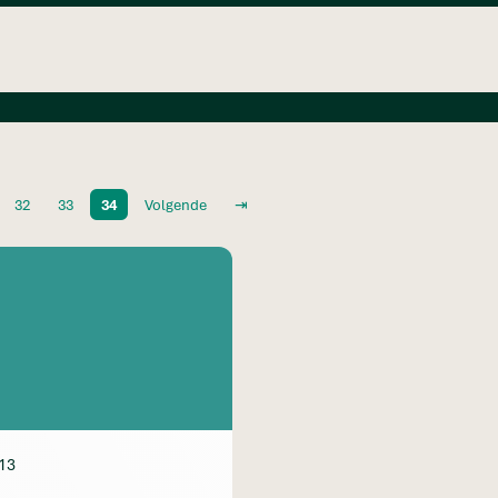
32
33
34
Volgende
⇥
13