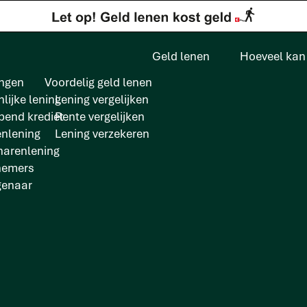
Geld lenen
Hoeveel kan 
ngen
Voordelig geld lenen
lijke lening
Lening vergelijken
pend krediet
Rente vergelijken
enlening
Lening verzekeren
arenlening
nemers
genaar