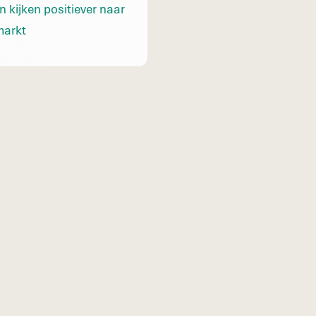
n kijken positiever naar
markt