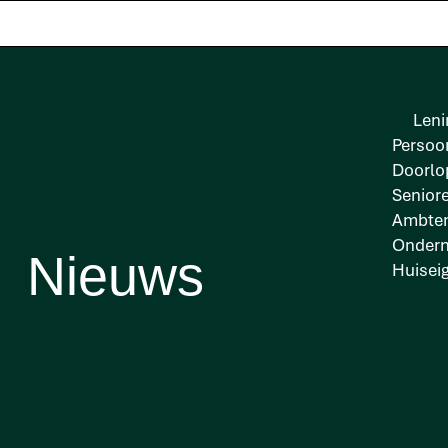
Leni
Persoon
Doorlo
Senior
Ambten
Onder
Nieuws
Huisei