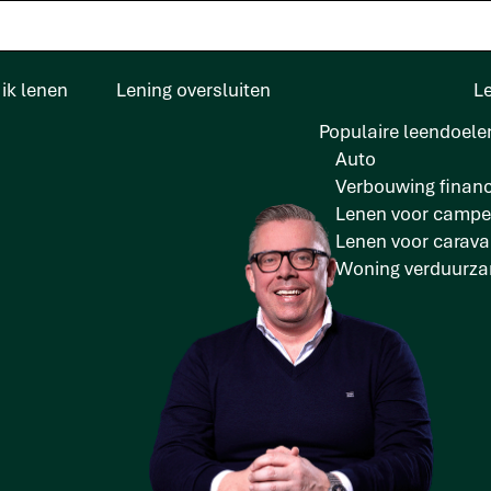
ik lenen
Lening oversluiten
L
Populaire leendoele
Auto
Verbouwing financ
Lenen voor campe
Lenen voor carav
Woning verduurz