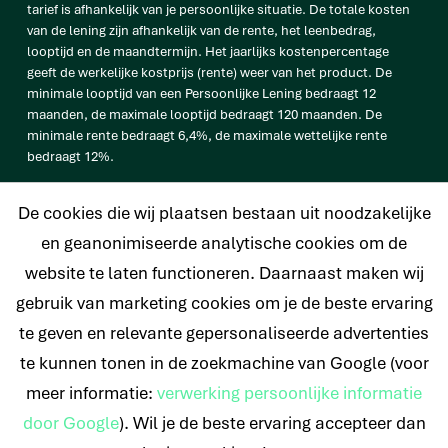
tarief is afhankelijk van je persoonlijke situatie. De totale kosten
van de lening zijn afhankelijk van de rente, het leenbedrag,
looptijd en de maandtermijn. Het jaarlijks kostenpercentage
geeft de werkelijke kostprijs (rente) weer van het product. De
minimale looptijd van een Persoonlijke Lening bedraagt 12
maanden, de maximale looptijd bedraagt 120 maanden. De
minimale rente bedraagt 6,4%, de maximale wettelijke rente
bedraagt 12%.
vb. De totale prijs van een Persoonlijke lening van € 25.000
De cookies die wij plaatsen bestaan uit noodzakelijke
bedraagt € 33.638 op basis van een looptijd van 120 maanden met
een maandtermijn van € 280,32 en een rentetarief van 6,4%.
en geanonimiseerde analytische cookies om de
website te laten functioneren. Daarnaast maken wij
gebruik van marketing cookies om je de beste ervaring
te geven en relevante gepersonaliseerde advertenties
© 2026 Nederlands Krediet Collectief
te kunnen tonen in de zoekmachine van Google (voor
meer informatie:
verwerking persoonlijke informatie
door Google
). Wil je de beste ervaring accepteer dan