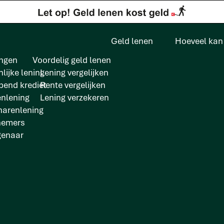
Geld lenen
Hoeveel kan 
ngen
Voordelig geld lenen
lijke lening
Lening vergelijken
pend krediet
Rente vergelijken
enlening
Lening verzekeren
arenlening
nemers
genaar