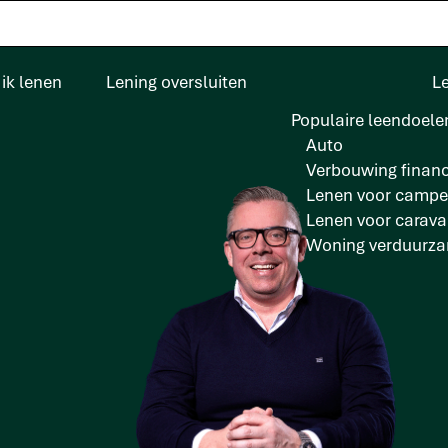
ik lenen
Lening oversluiten
L
Populaire leendoele
Auto
Verbouwing financ
Lenen voor campe
Lenen voor carav
Woning verduurz