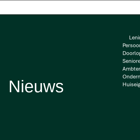
Leni
Persoon
Doorlo
Senior
Ambten
Onder
Nieuws
Huisei