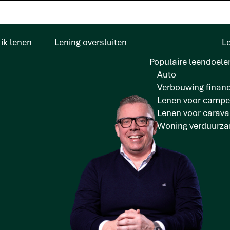
ik lenen
Lening oversluiten
L
Populaire leendoele
Auto
Verbouwing financ
Lenen voor campe
Lenen voor carav
Woning verduurz