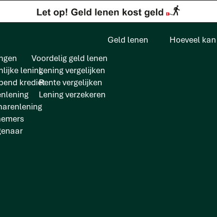
Geld lenen
Hoeveel kan 
ngen
Voordelig geld lenen
lijke lening
Lening vergelijken
pend krediet
Rente vergelijken
enlening
Lening verzekeren
arenlening
nemers
genaar