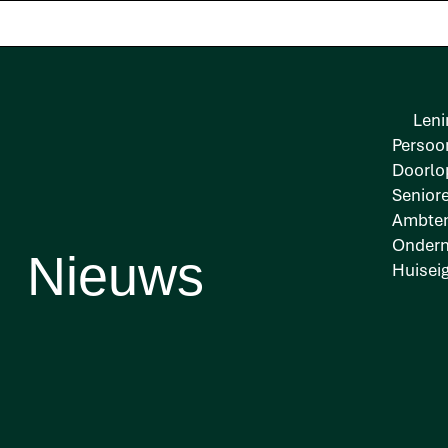
Leni
Persoon
Doorlo
Senior
Ambten
Onder
Nieuws
Huisei