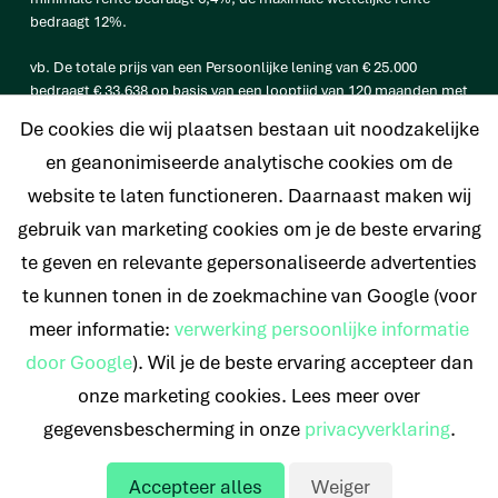
bedraagt 12%.
vb. De totale prijs van een Persoonlijke lening van € 25.000
bedraagt € 33.638 op basis van een looptijd van 120 maanden met
een maandtermijn van € 280,32 en een rentetarief van 6,4%.
De cookies die wij plaatsen bestaan uit noodzakelijke
en geanonimiseerde analytische cookies om de
website te laten functioneren. Daarnaast maken wij
© 2026 Nederlands Krediet Collectief
gebruik van marketing cookies om je de beste ervaring
te geven en relevante gepersonaliseerde advertenties
te kunnen tonen in de zoekmachine van Google (voor
meer informatie:
verwerking persoonlijke informatie
door Google
). Wil je de beste ervaring accepteer dan
onze marketing cookies. Lees meer over
gegevensbescherming in onze
privacyverklaring
.
Accepteer alles
Weiger
Offerte aanvragen