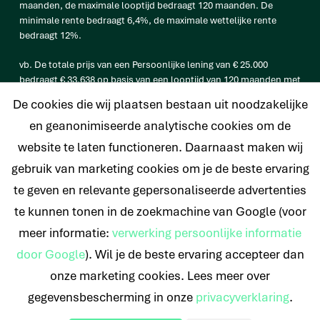
maanden, de maximale looptijd bedraagt 120 maanden. De
minimale rente bedraagt 6,4%, de maximale wettelijke rente
bedraagt 12%.
vb. De totale prijs van een Persoonlijke lening van € 25.000
bedraagt € 33.638 op basis van een looptijd van 120 maanden met
een maandtermijn van € 280,32 en een rentetarief van 6,4%.
De cookies die wij plaatsen bestaan uit noodzakelijke
en geanonimiseerde analytische cookies om de
website te laten functioneren. Daarnaast maken wij
© 2026 Nederlands Krediet Collectief
gebruik van marketing cookies om je de beste ervaring
te geven en relevante gepersonaliseerde advertenties
te kunnen tonen in de zoekmachine van Google (voor
meer informatie:
verwerking persoonlijke informatie
door Google
). Wil je de beste ervaring accepteer dan
onze marketing cookies. Lees meer over
gegevensbescherming in onze
privacyverklaring
.