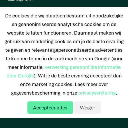
vb. De totale prijs van een Persoonlijke lening van € 25.000
De cookies die wij plaatsen bestaan uit noodzakelijke
bedraagt € 33.638 op basis van een looptijd van 120 maanden met
een maandtermijn van € 280,32 en een rentetarief van 6,4%.
en geanonimiseerde analytische cookies om de
website te laten functioneren. Daarnaast maken wij
gebruik van marketing cookies om je de beste ervaring
te geven en relevante gepersonaliseerde advertenties
© 2026 Nederlands Krediet Collectief
te kunnen tonen in de zoekmachine van Google (voor
meer informatie:
verwerking persoonlijke informatie
door Google
). Wil je de beste ervaring accepteer dan
onze marketing cookies. Lees meer over
gegevensbescherming in onze
privacyverklaring
.
Accepteer alles
Weiger
Offerte aanvragen