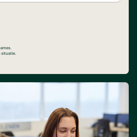
pnames.
 situatie.