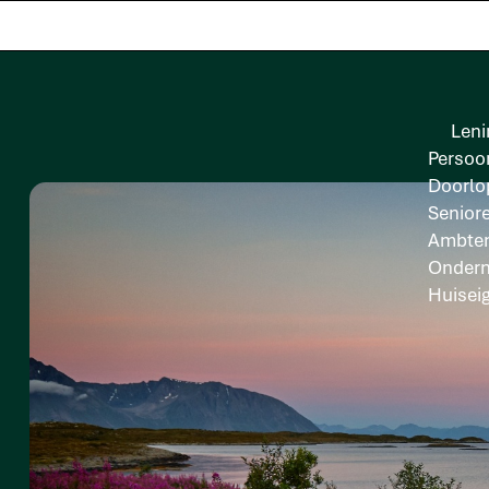
Leni
Persoon
Doorlo
Senior
Ambten
Onder
Huisei