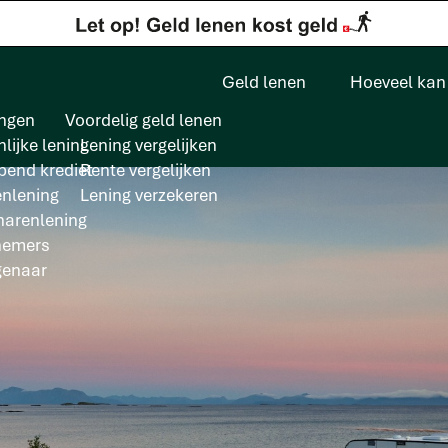
Geld lenen
Hoeveel kan 
ngen
Voordelig geld lenen
lijke lening
Lening vergelijken
pend krediet
Rente vergelijken
enlening
Lening verzekeren
arenlening
nemers
genaar