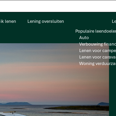
ik lenen
Lening oversluiten
L
Populaire leendoele
Auto
Verbouwing financ
Lenen voor campe
Lenen voor carav
Woning verduurz