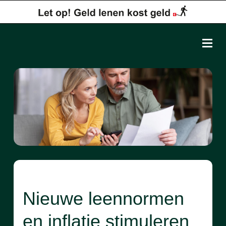
Nieuwe leennormen
en inflatie stimuleren