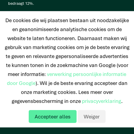
bedraagt 12%.
vb. De totale prijs van een Persoonlijke lening van € 25.000
De cookies die wij plaatsen bestaan uit noodzakelijke
bedraagt € 33.638 op basis van een looptijd van 120 maanden met
een maandtermijn van € 280,32 en een rentetarief van 6,4%.
en geanonimiseerde analytische cookies om de
website te laten functioneren. Daarnaast maken wij
gebruik van marketing cookies om je de beste ervaring
te geven en relevante gepersonaliseerde advertenties
© 2026 Nederlands Krediet Collectief
te kunnen tonen in de zoekmachine van Google (voor
meer informatie:
verwerking persoonlijke informatie
door Google
). Wil je de beste ervaring accepteer dan
onze marketing cookies. Lees meer over
gegevensbescherming in onze
privacyverklaring
.
Accepteer alles
Weiger
Offerte aanvragen