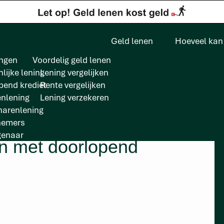
Geld lenen
Hoeveel kan 
ngen
Voordelig geld lenen
lijke lening
Lening vergelijken
pend krediet
Rente vergelijken
enlening
Lening verzekeren
arenlening
nemers
genaar
n met doorlopend