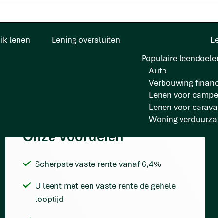
ik lenen
Lening oversluiten
L
Populaire leendoele
Auto
Verbouwing financ
Lenen voor campe
Lenen voor carav
Woning verduurz
Onze voordelen
Scherpste vaste rente vanaf 6,4%
U leent met een vaste rente de gehele
looptijd