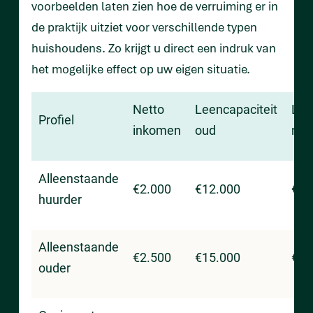
voorbeelden laten zien hoe de verruiming er in
de praktijk uitziet voor verschillende typen
huishoudens. Zo krijgt u direct een indruk van
het mogelijke effect op uw eigen situatie.
Netto
Leencapaciteit
Lee
Profiel
inkomen
oud
nie
Alleenstaande
€2.000
€12.000
€15
huurder
Alleenstaande
€2.500
€15.000
€18
ouder