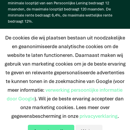
minimale looptijd van een Persoonlijke Lening bedraagt 12
maanden, de maximale looptijd bedraagt 120 maanden. De
minimale rente bedraagt 6,4%, de maximale wettelijke rente
bedraagt 12%.
vb. De totale prijs van een Persoonlijke lening van € 25.000
De cookies die wij plaatsen bestaan uit noodzakelijke
bedraagt € 33.638 op basis van een looptijd van 120 maanden met
een maandtermijn van € 280,32 en een rentetarief van 6,4%.
en geanonimiseerde analytische cookies om de
website te laten functioneren. Daarnaast maken wij
gebruik van marketing cookies om je de beste ervaring
te geven en relevante gepersonaliseerde advertenties
© 2026 Nederlands Krediet Collectief
te kunnen tonen in de zoekmachine van Google (voor
meer informatie:
verwerking persoonlijke informatie
door Google
). Wil je de beste ervaring accepteer dan
onze marketing cookies. Lees meer over
gegevensbescherming in onze
privacyverklaring
.