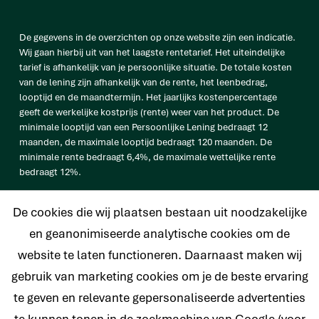
De gegevens in de overzichten op onze website zijn een indicatie.
Wij gaan hierbij uit van het laagste rentetarief. Het uiteindelijke
tarief is afhankelijk van je persoonlijke situatie. De totale kosten
van de lening zijn afhankelijk van de rente, het leenbedrag,
looptijd en de maandtermijn. Het jaarlijks kostenpercentage
geeft de werkelijke kostprijs (rente) weer van het product. De
minimale looptijd van een Persoonlijke Lening bedraagt 12
maanden, de maximale looptijd bedraagt 120 maanden. De
minimale rente bedraagt 6,4%, de maximale wettelijke rente
bedraagt 12%.
vb. De totale prijs van een Persoonlijke lening van € 25.000
De cookies die wij plaatsen bestaan uit noodzakelijke
bedraagt € 33.638 op basis van een looptijd van 120 maanden met
een maandtermijn van € 280,32 en een rentetarief van 6,4%.
en geanonimiseerde analytische cookies om de
website te laten functioneren. Daarnaast maken wij
gebruik van marketing cookies om je de beste ervaring
te geven en relevante gepersonaliseerde advertenties
© 2026 Nederlands Krediet Collectief
te kunnen tonen in de zoekmachine van Google (voor