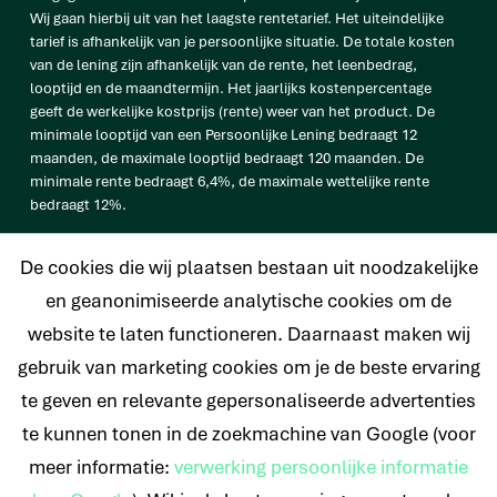
Wij gaan hierbij uit van het laagste rentetarief. Het uiteindelijke
tarief is afhankelijk van je persoonlijke situatie. De totale kosten
van de lening zijn afhankelijk van de rente, het leenbedrag,
looptijd en de maandtermijn. Het jaarlijks kostenpercentage
geeft de werkelijke kostprijs (rente) weer van het product. De
minimale looptijd van een Persoonlijke Lening bedraagt 12
maanden, de maximale looptijd bedraagt 120 maanden. De
minimale rente bedraagt 6,4%, de maximale wettelijke rente
bedraagt 12%.
vb. De totale prijs van een Persoonlijke lening van € 25.000
De cookies die wij plaatsen bestaan uit noodzakelijke
bedraagt € 33.638 op basis van een looptijd van 120 maanden met
een maandtermijn van € 280,32 en een rentetarief van 6,4%.
en geanonimiseerde analytische cookies om de
website te laten functioneren. Daarnaast maken wij
gebruik van marketing cookies om je de beste ervaring
te geven en relevante gepersonaliseerde advertenties
© 2026 Nederlands Krediet Collectief
te kunnen tonen in de zoekmachine van Google (voor
meer informatie:
verwerking persoonlijke informatie