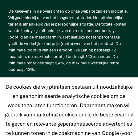
De gegevens in de overzichten op onze website zijn een indicatie.
Wij gaan hierbij uit van het laagste rentetarief. Het uiteindelijke
tarief is afhankelijk van je persoonlijke situatie. De totale kosten
van de lening zijn afhankelijk van de rente, het leenbedrag,
looptijd en de maandtermijn. Het jaarlijks kostenpercentage
geeft de werkelijke kostprijs (rente) weer van het product. De
minimale looptijd van een Persoonlijke Lening bedraagt 12
maanden, de maximale looptijd bedraagt 120 maanden. De
minimale rente bedraagt 6,4%, de maximale wettelijke rente
bedraagt 12%.
vb. De totale prijs van een Persoonlijke lening van € 25.000
De cookies die wij plaatsen bestaan uit noodzakelijke
bedraagt € 33.638 op basis van een looptijd van 120 maanden met
een maandtermijn van € 280,32 en een rentetarief van 6,4%.
en geanonimiseerde analytische cookies om de
website te laten functioneren. Daarnaast maken wij
gebruik van marketing cookies om je de beste ervaring
te geven en relevante gepersonaliseerde advertenties
© 2026 Nederlands Krediet Collectief
te kunnen tonen in de zoekmachine van Google (voor