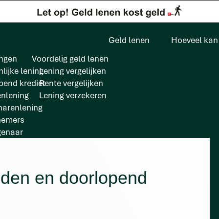
Geld lenen
Hoeveel kan 
ngen
Voordelig geld lenen
lijke lening
Lening vergelijken
pend krediet
Rente vergelijken
enlening
Lening verzekeren
arenlening
nemers
genaar
jden en doorlopend