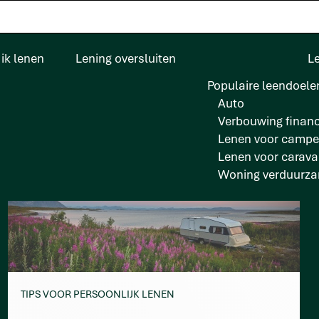
ik lenen
Lening oversluiten
L
Populaire leendoele
Auto
Verbouwing financ
Lenen voor campe
Lenen voor carav
Woning verduurz
TIPS VOOR PERSOONLIJK LENEN