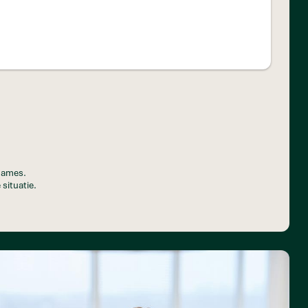
pnames.
 situatie.