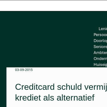
Leni
Persoon
Doorlo
Senior
Ambten
Onder
TIPS VOOR PERSOONLIJK LENEN
Huisei
03-09-2015
Creditcard schuld vermi
krediet als alternatief