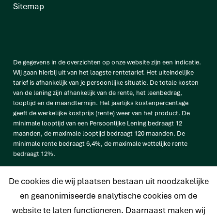
Sitemap
De gegevens in de overzichten op onze website zijn een indicatie.
Wij gaan hierbij uit van het laagste rentetarief. Het uiteindelijke
tarief is afhankelijk van je persoonlijke situatie. De totale kosten
van de lening zijn afhankelijk van de rente, het leenbedrag,
looptijd en de maandtermijn. Het jaarlijks kostenpercentage
geeft de werkelijke kostprijs (rente) weer van het product. De
minimale looptijd van een Persoonlijke Lening bedraagt 12
maanden, de maximale looptijd bedraagt 120 maanden. De
minimale rente bedraagt 6,4%, de maximale wettelijke rente
bedraagt 12%.
vb. De totale prijs van een Persoonlijke lening van € 25.000
De cookies die wij plaatsen bestaan uit noodzakelijke
bedraagt € 33.638 op basis van een looptijd van 120 maanden met
een maandtermijn van € 280,32 en een rentetarief van 6,4%.
en geanonimiseerde analytische cookies om de
website te laten functioneren. Daarnaast maken wij