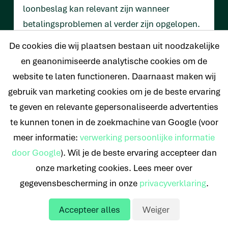
loonbeslag kan relevant zijn wanneer
betalingsproblemen al verder zijn opgelopen.
De cookies die wij plaatsen bestaan uit noodzakelijke
Welke oplossing het beste past, hangt af van
en geanonimiseerde analytische cookies om de
uw inkomen, vaste lasten, spaargeld, lening
website te laten functioneren. Daarnaast maken wij
en persoonlijke situatie. Controleer altijd goed
gebruik van marketing cookies om je de beste ervaring
de voorwaarden en vraag advies wanneer u
te geven en relevante gepersonaliseerde advertenties
twijfelt. Zo voorkomt u verrassingen en kiest u
te kunnen tonen in de zoekmachine van Google (voor
bescherming die past bij uw financiële
meer informatie:
verwerking persoonlijke informatie
situatie.
door Google
). Wil je de beste ervaring accepteer dan
onze marketing cookies. Lees meer over
Terug naar het nieuws overzicht
gegevensbescherming in onze
privacyverklaring
.
Accepteer alles
Weiger
Offerte aanvragen