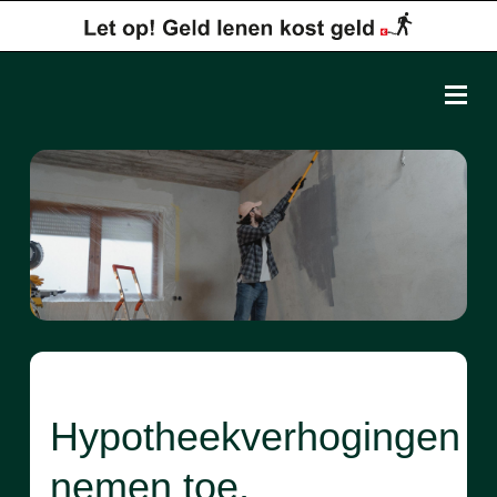
Hypotheekverhogingen
nemen toe,