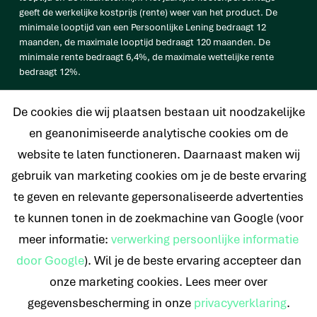
geeft de werkelijke kostprijs (rente) weer van het product. De
minimale looptijd van een Persoonlijke Lening bedraagt 12
maanden, de maximale looptijd bedraagt 120 maanden. De
minimale rente bedraagt 6,4%, de maximale wettelijke rente
bedraagt 12%.
vb. De totale prijs van een Persoonlijke lening van € 25.000
De cookies die wij plaatsen bestaan uit noodzakelijke
bedraagt € 33.638 op basis van een looptijd van 120 maanden met
een maandtermijn van € 280,32 en een rentetarief van 6,4%.
en geanonimiseerde analytische cookies om de
website te laten functioneren. Daarnaast maken wij
gebruik van marketing cookies om je de beste ervaring
te geven en relevante gepersonaliseerde advertenties
© 2026 Nederlands Krediet Collectief
te kunnen tonen in de zoekmachine van Google (voor
meer informatie:
verwerking persoonlijke informatie
door Google
). Wil je de beste ervaring accepteer dan
onze marketing cookies. Lees meer over
gegevensbescherming in onze
privacyverklaring
.