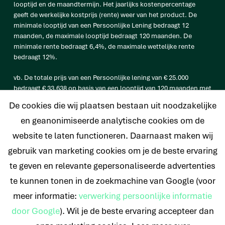
looptijd en de maandtermijn. Het jaarlijks kostenpercentage
geeft de werkelijke kostprijs (rente) weer van het product. De
minimale looptijd van een Persoonlijke Lening bedraagt 12
maanden, de maximale looptijd bedraagt 120 maanden. De
minimale rente bedraagt 6,4%, de maximale wettelijke rente
bedraagt 12%.
vb. De totale prijs van een Persoonlijke lening van € 25.000
bedraagt € 33.638 op basis van een looptijd van 120 maanden met
een maandtermijn van € 280,32 en een rentetarief van 6,4%.
De cookies die wij plaatsen bestaan uit noodzakelijke
en geanonimiseerde analytische cookies om de
website te laten functioneren. Daarnaast maken wij
© 2026 Nederlands Krediet Collectief
gebruik van marketing cookies om je de beste ervaring
te geven en relevante gepersonaliseerde advertenties
te kunnen tonen in de zoekmachine van Google (voor
meer informatie:
verwerking persoonlijke informatie
door Google
). Wil je de beste ervaring accepteer dan