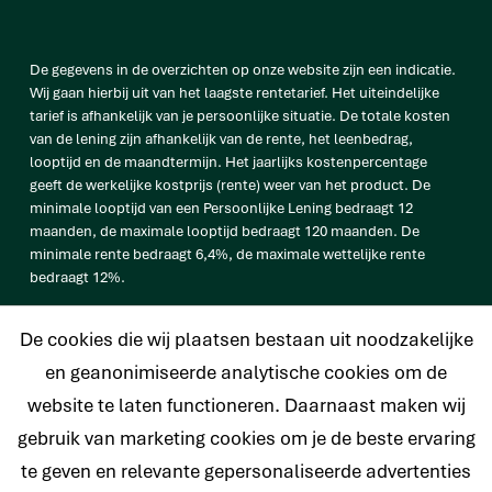
De gegevens in de overzichten op onze website zijn een indicatie.
Wij gaan hierbij uit van het laagste rentetarief. Het uiteindelijke
tarief is afhankelijk van je persoonlijke situatie. De totale kosten
van de lening zijn afhankelijk van de rente, het leenbedrag,
looptijd en de maandtermijn. Het jaarlijks kostenpercentage
geeft de werkelijke kostprijs (rente) weer van het product. De
minimale looptijd van een Persoonlijke Lening bedraagt 12
maanden, de maximale looptijd bedraagt 120 maanden. De
minimale rente bedraagt 6,4%, de maximale wettelijke rente
bedraagt 12%.
vb. De totale prijs van een Persoonlijke lening van € 25.000
De cookies die wij plaatsen bestaan uit noodzakelijke
bedraagt € 33.638 op basis van een looptijd van 120 maanden met
een maandtermijn van € 280,32 en een rentetarief van 6,4%.
en geanonimiseerde analytische cookies om de
website te laten functioneren. Daarnaast maken wij
gebruik van marketing cookies om je de beste ervaring
te geven en relevante gepersonaliseerde advertenties
© 2026 Nederlands Krediet Collectief