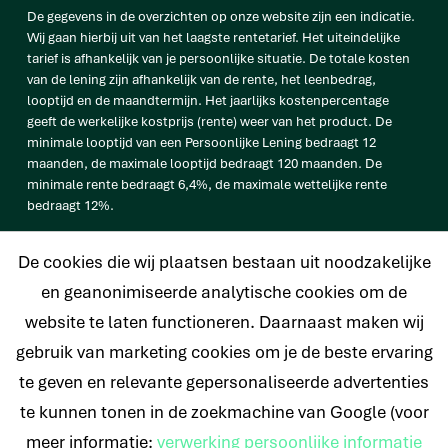
De gegevens in de overzichten op onze website zijn een indicatie.
Wij gaan hierbij uit van het laagste rentetarief. Het uiteindelijke
tarief is afhankelijk van je persoonlijke situatie. De totale kosten
van de lening zijn afhankelijk van de rente, het leenbedrag,
looptijd en de maandtermijn. Het jaarlijks kostenpercentage
geeft de werkelijke kostprijs (rente) weer van het product. De
minimale looptijd van een Persoonlijke Lening bedraagt 12
maanden, de maximale looptijd bedraagt 120 maanden. De
minimale rente bedraagt 6,4%, de maximale wettelijke rente
bedraagt 12%.
vb. De totale prijs van een Persoonlijke lening van € 25.000
De cookies die wij plaatsen bestaan uit noodzakelijke
bedraagt € 33.638 op basis van een looptijd van 120 maanden met
een maandtermijn van € 280,32 en een rentetarief van 6,4%.
en geanonimiseerde analytische cookies om de
website te laten functioneren. Daarnaast maken wij
gebruik van marketing cookies om je de beste ervaring
te geven en relevante gepersonaliseerde advertenties
© 2026 Nederlands Krediet Collectief
te kunnen tonen in de zoekmachine van Google (voor
meer informatie:
verwerking persoonlijke informatie