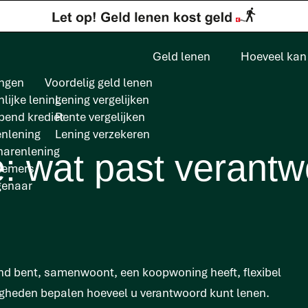
Geld lenen
Hoeveel kan 
ngen
Voordelig geld lenen
lijke lening
Lening vergelijken
pend krediet
Rente vergelijken
enlening
Lening verzekeren
arenlening
e: wat past verantw
nemers
genaar
aand bent, samenwoont, een koopwoning heeft, flexibel
igheden bepalen hoeveel u verantwoord kunt lenen.