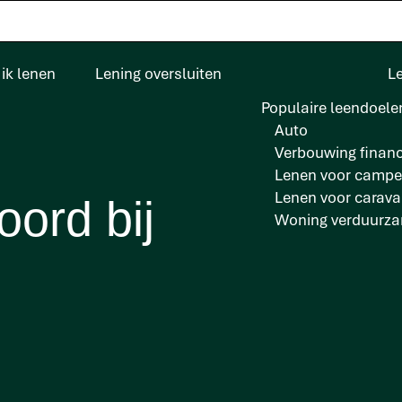
ik lenen
Lening oversluiten
L
Populaire leendoele
Auto
Verbouwing financ
Lenen voor campe
Lenen voor carav
oord bij
Woning verduurz