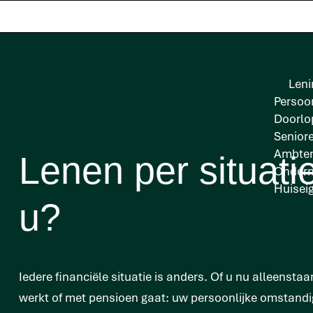
Leni
Persoon
Doorlo
Senior
Ambten
Lenen per situati
Onder
Huisei
u?
Iedere financiële situatie is anders. Of u nu alleenst
werkt of met pensioen gaat: uw persoonlijke omstand