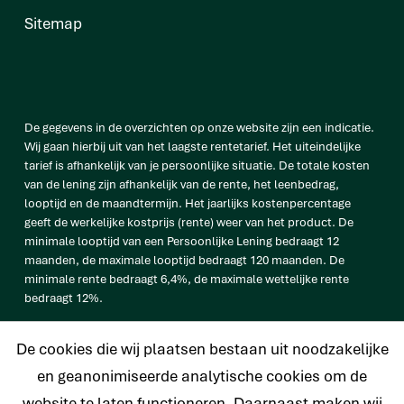
Sitemap
De gegevens in de overzichten op onze website zijn een indicatie.
Wij gaan hierbij uit van het laagste rentetarief. Het uiteindelijke
tarief is afhankelijk van je persoonlijke situatie. De totale kosten
van de lening zijn afhankelijk van de rente, het leenbedrag,
looptijd en de maandtermijn. Het jaarlijks kostenpercentage
geeft de werkelijke kostprijs (rente) weer van het product. De
minimale looptijd van een Persoonlijke Lening bedraagt 12
maanden, de maximale looptijd bedraagt 120 maanden. De
minimale rente bedraagt 6,4%, de maximale wettelijke rente
bedraagt 12%.
vb. De totale prijs van een Persoonlijke lening van € 25.000
De cookies die wij plaatsen bestaan uit noodzakelijke
bedraagt € 33.638 op basis van een looptijd van 120 maanden met
een maandtermijn van € 280,32 en een rentetarief van 6,4%.
en geanonimiseerde analytische cookies om de
website te laten functioneren. Daarnaast maken wij