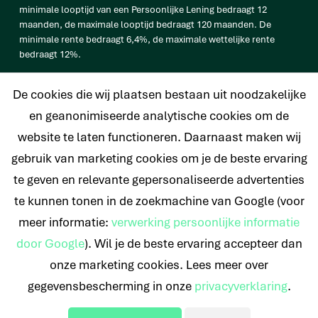
minimale looptijd van een Persoonlijke Lening bedraagt 12
maanden, de maximale looptijd bedraagt 120 maanden. De
minimale rente bedraagt 6,4%, de maximale wettelijke rente
bedraagt 12%.
vb. De totale prijs van een Persoonlijke lening van € 25.000
De cookies die wij plaatsen bestaan uit noodzakelijke
bedraagt € 33.638 op basis van een looptijd van 120 maanden met
een maandtermijn van € 280,32 en een rentetarief van 6,4%.
en geanonimiseerde analytische cookies om de
website te laten functioneren. Daarnaast maken wij
gebruik van marketing cookies om je de beste ervaring
te geven en relevante gepersonaliseerde advertenties
© 2026 Nederlands Krediet Collectief
te kunnen tonen in de zoekmachine van Google (voor
meer informatie:
verwerking persoonlijke informatie
door Google
). Wil je de beste ervaring accepteer dan
onze marketing cookies. Lees meer over
gegevensbescherming in onze
privacyverklaring
.