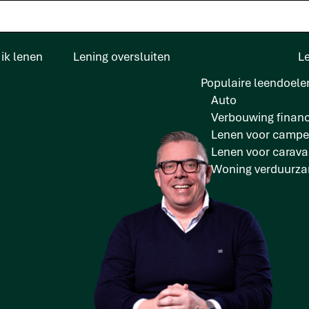
ik lenen
Lening oversluiten
L
Populaire leendoele
Auto
Verbouwing financ
Lenen voor campe
Lenen voor carav
Woning verduurz