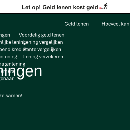
Geld lenen
Hoeveel kan 
ngen
Voordelig geld lenen
lijke lening
Lening vergelijken
pend krediet
Rente vergelijken
enlening
Lening verzekeren
arenlening
ningen
nemers
genaar
 ze samen!