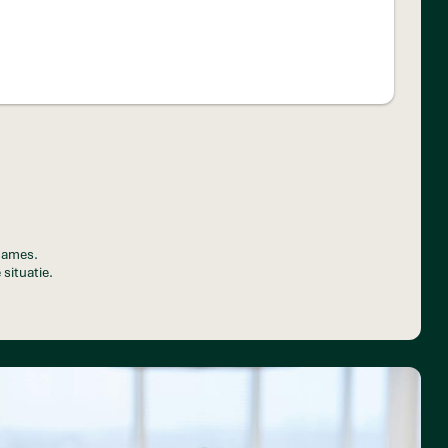
pnames.
 situatie.