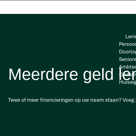
Leni
Persoon
Doorlo
Senior
Ambten
Meerdere geld le
Onder
Huisei
Twee of meer financieringen op uw naam staan? Voeg