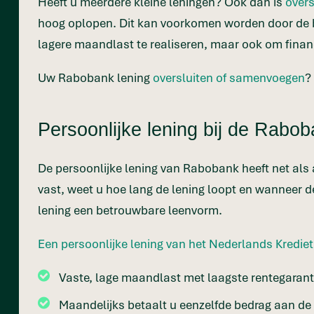
Heeft u meerdere kleine leningen? Ook dan is
overs
hoog oplopen. Dit kan voorkomen worden door de bed
lagere maandlast te realiseren, maar ook om finan
Uw Rabobank lening
oversluiten of samenvoegen
?
Persoonlijke lening bij de Rabo
De persoonlijke lening van Rabobank heeft net als 
vast, weet u hoe lang de lening loopt en wanneer de
lening een betrouwbare leenvorm.
Een persoonlijke lening van het Nederlands Krediet 
Vaste, lage maandlast met laagste rentegarantie
Maandelijks betaalt u eenzelfde bedrag aan de 