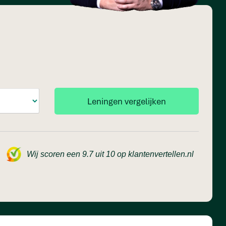
Wij scoren een 9.7 uit 10 op klantenvertellen.nl