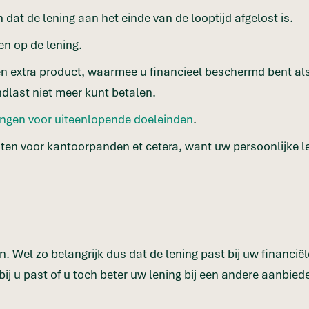
n dat de lening aan het einde van de looptijd afgelost is.
en op de lening.
een extra product, waarmee u financieel beschermd bent a
dlast niet meer kunt betalen.
ingen voor uiteenlopende doeleinden
.
en voor kantoorpanden et cetera, want uw persoonlijke lenin
n. Wel zo belangrijk dus dat de lening past bij uw financië
bij u past of u toch beter uw lening bij een andere aanbi