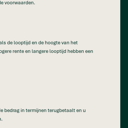
nde voorwaarden.
als de looptijd en de hoogte van het
ogere rente en langere looptijd hebben een
 bedrag in termijnen terugbetaalt en u
n.