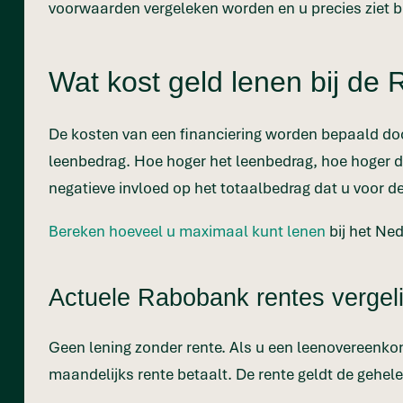
voorwaarden vergeleken worden en u precies ziet b
Wat kost geld lenen bij de
De kosten van een financiering worden bepaald door
leenbedrag. Hoe hoger het leenbedrag, hoe hoger d
negatieve invloed op het totaalbedrag dat u voor de
Bereken hoeveel u maximaal kunt lenen
bij het Ned
Actuele Rabobank rentes vergel
Geen lening zonder rente. Als u een leenovereenko
maandelijks rente betaalt. De rente geldt de gehele 