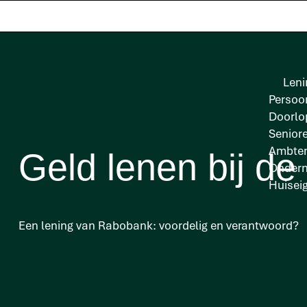
Leni
Persoon
Doorlo
Senior
Ambten
Geld lenen bij d
Onder
Huisei
Een lening van Rabobank: voordelig en verantwoord?