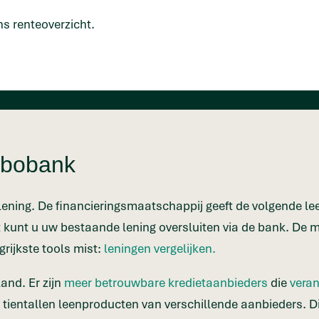
ns renteoverzicht.
abobank
 lening. De financieringsmaatschappij geeft de volgende le
 kunt u uw bestaande lening oversluiten via de bank. De
rijkste tools mist:
leningen vergelijken.
and. Er zijn
meer betrouwbare kredietaanbieders
die
veran
 tientallen leenproducten van verschillende aanbieders. Di