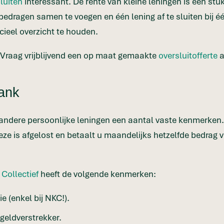
luiten
interessant. De rente van kleine leningen is een s
ragen samen te voegen en één lening af te sluiten bij één
cieel overzicht te houden.
 Vraag vrijblijvend een op maat gemaakte
oversluitofferte
a
bank
andere persoonlijke leningen een aantal vaste kenmerken. Z
ze is afgelost en betaalt u maandelijks hetzelfde bedrag v
Collectief
heeft de volgende kenmerken:
 (enkel bij NKC!).
geldverstrekker.