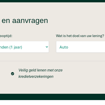
en en aanvragen
ooptijd:
Wat is het doel van uw lening?
Veilig geld lenen met onze
kredietverzekeringen