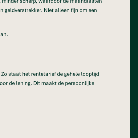
tuk minder scherp, waardoor de maandlasten
 geldverstrekker. Niet alleen fijn om een
an.
o staat het rentetarief de gehele looptijd
oor de lening. Dit maakt de persoonlijke