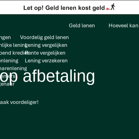
Geld lenen
Hoeveel kan 
ngen
Voordelig geld lenen
lijke lening
Lening vergelijken
pend krediet
Rente vergelijken
enlening
Lening verzekeren
arenlening
p afbetaling
nemers
genaar
aak voordeliger!