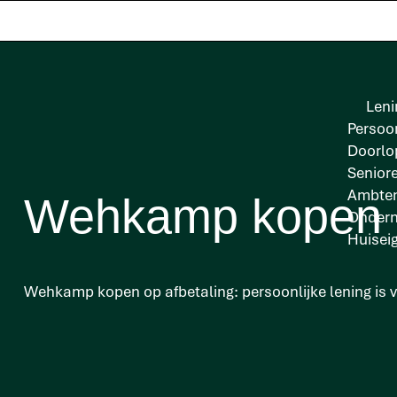
Leni
Persoon
Doorlo
Senior
Ambten
Wehkamp kopen o
Onder
Huisei
Wehkamp kopen op afbetaling: persoonlijke lening is v