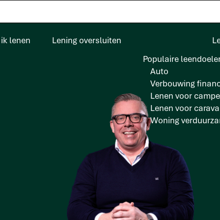
ik lenen
Lening oversluiten
L
Populaire leendoele
Auto
Verbouwing financ
Lenen voor campe
Lenen voor carav
Woning verduurz