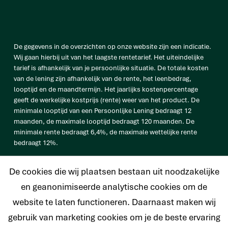
De gegevens in de overzichten op onze website zijn een indicatie.
Wij gaan hierbij uit van het laagste rentetarief. Het uiteindelijke
tarief is afhankelijk van je persoonlijke situatie. De totale kosten
van de lening zijn afhankelijk van de rente, het leenbedrag,
looptijd en de maandtermijn. Het jaarlijks kostenpercentage
geeft de werkelijke kostprijs (rente) weer van het product. De
minimale looptijd van een Persoonlijke Lening bedraagt 12
maanden, de maximale looptijd bedraagt 120 maanden. De
minimale rente bedraagt 6,4%, de maximale wettelijke rente
bedraagt 12%.
vb. De totale prijs van een Persoonlijke lening van € 25.000
De cookies die wij plaatsen bestaan uit noodzakelijke
bedraagt € 33.638 op basis van een looptijd van 120 maanden met
een maandtermijn van € 280,32 en een rentetarief van 6,4%.
en geanonimiseerde analytische cookies om de
website te laten functioneren. Daarnaast maken wij
gebruik van marketing cookies om je de beste ervaring