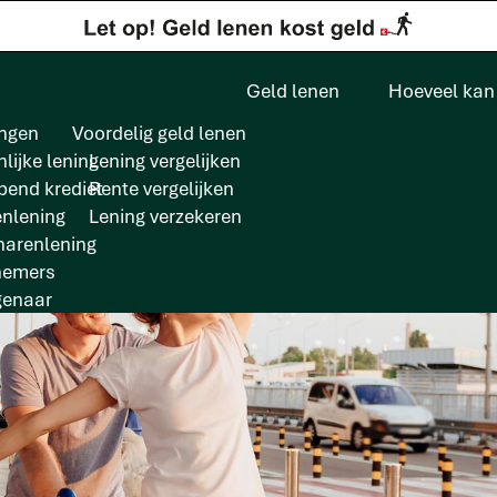
Geld lenen
Hoeveel kan 
ngen
Voordelig geld lenen
lijke lening
Lening vergelijken
pend krediet
Rente vergelijken
enlening
Lening verzekeren
arenlening
nemers
genaar