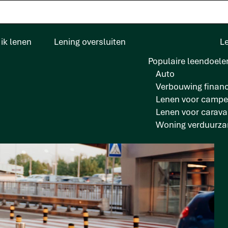
ik lenen
Lening oversluiten
L
Populaire leendoele
Auto
Verbouwing financ
Lenen voor campe
Lenen voor carav
Woning verduurz