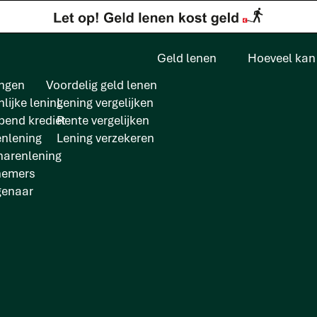
Geld lenen
Hoeveel kan 
ngen
Voordelig geld lenen
lijke lening
Lening vergelijken
pend krediet
Rente vergelijken
enlening
Lening verzekeren
arenlening
krijgen tijdens mij
nemers
genaar