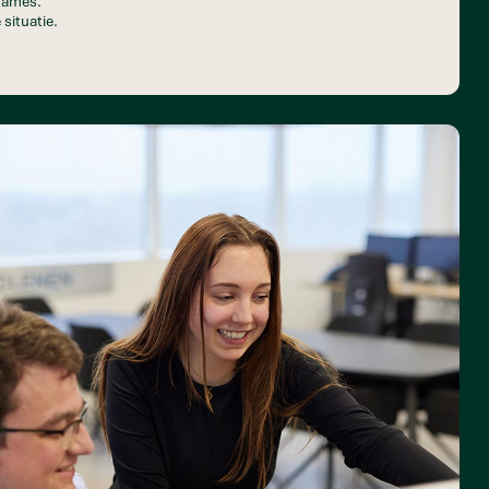
pnames.
 situatie.