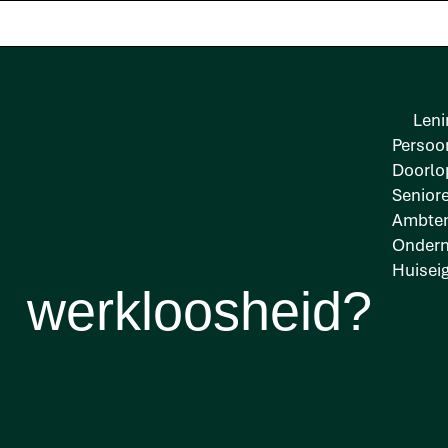
Leni
Persoon
Doorlo
Senior
Ambten
Kan ik een lening 
Onder
Huisei
werkloosheid?