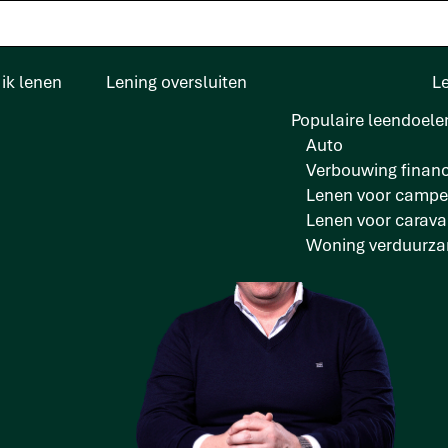
ik lenen
Lening oversluiten
L
Populaire leendoele
Auto
Verbouwing financ
Lenen voor campe
Lenen voor carav
n
Woning verduurz