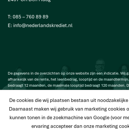
T:
085 – 760 89 89
E:
info@nederlandskrediet.nl
De gegevens in de overzichten op onze website zijn een indicatie. Wij gaan
afhankelijk van de rente, het leenbedrag, looptijd en de maandtermijn.
bedraagt 12 maanden, de maximale looptijd bedraagt 120 maanden. De
vb. De totale prijs van een Persoonlijke lening van € 25.000 bedraagt
De cookies die wij plaatsen bestaan uit noodzakelijk
Daarnaast maken wij gebruik van marketing cookies om
kunnen tonen in de zoekmachine van Google (voor me
© 2026 Nederlands Krediet Collectief
ervaring accepteer dan onze marketing coo