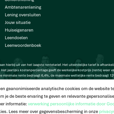
Ambtenarenlening
Lening oversluiten
Jouw situatie
Huiseigenaren
Leendoelen
Leenwoordenboek
 hierbij uit van het laagste rentetarief. Het uiteindelijke tarief is afhankeli
 Het jaarlijks kostenpercentage geeft de werkelijke kostprijs (rente) weer 
 minimale rente bedraagt 6,4%, de maximale wettelijke rente bedraagt 1
 € 33.638 op basis van een looptijd van 120 maanden met een maandtermijn va
e en geanonimiseerde analytische cookies om de website te
 je de beste ervaring te geven en relevante gepersonalise
er informatie:
verwerking persoonlijke informatie door Go
kies. Lees meer over gegevensbescherming in onze
privacy