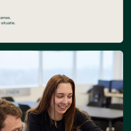
pnames.
 situatie.