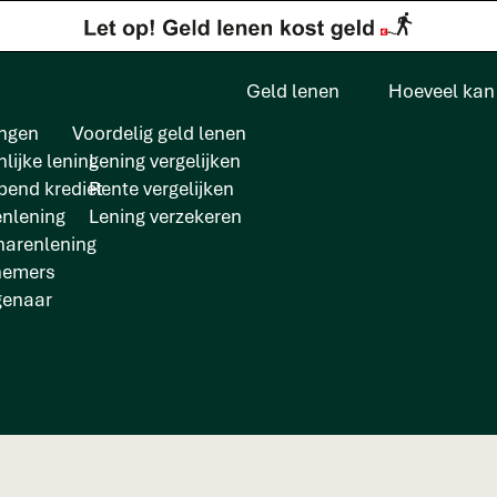
Geld lenen
Hoeveel kan 
ngen
Voordelig geld lenen
lijke lening
Lening vergelijken
pend krediet
Rente vergelijken
enlening
Lening verzekeren
arenlening
s ZZPâ€™er of ond
nemers
genaar