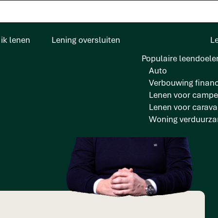
ik lenen
Lening oversluiten
L
Populaire leendoele
Auto
Verbouwing financ
Lenen voor campe
Lenen voor carav
ernemer?
Woning verduurz