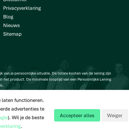
Privacyverklaring
Blog
Nieuws
Sitemap
jk van je persoonlijke situatie. De totale kosten van de lening zijn
van het product. De minimale looptijd van een Persoonlijke Lening
2%.
n € 280,32 en een rentetarief van 6,4%.
 laten functioneren.
erde advertenties te
Accepteer alles
Weiger
ogle
). Wil je de beste
verklaring
.