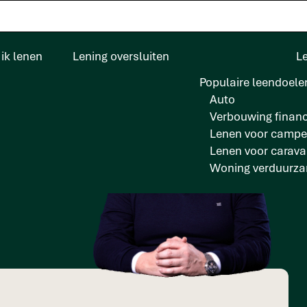
ik lenen
Lening oversluiten
L
Populaire leendoele
Auto
Verbouwing financ
Lenen voor campe
Lenen voor carav
n dat?
Woning verduurz