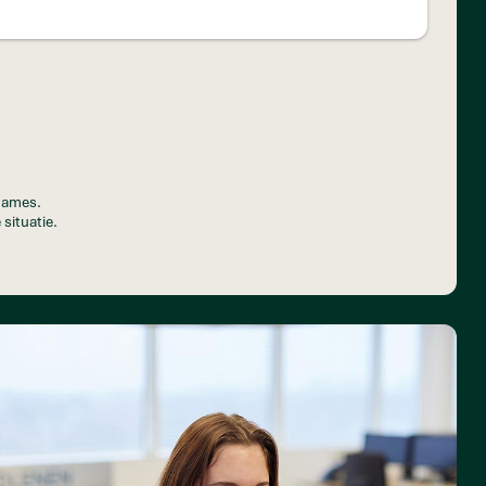
pnames.
 situatie.