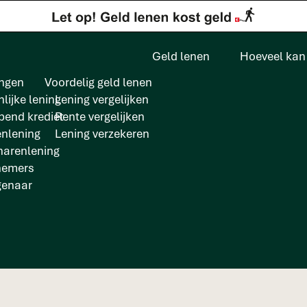
Geld lenen
Hoeveel kan 
ngen
Voordelig geld lenen
lijke lening
Lening vergelijken
pend krediet
Rente vergelijken
enlening
Lening verzekeren
arenlening
offerte per post, ka
nemers
genaar