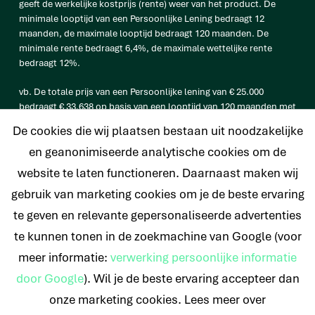
geeft de werkelijke kostprijs (rente) weer van het product. De
minimale looptijd van een Persoonlijke Lening bedraagt 12
maanden, de maximale looptijd bedraagt 120 maanden. De
minimale rente bedraagt 6,4%, de maximale wettelijke rente
bedraagt 12%.
vb. De totale prijs van een Persoonlijke lening van € 25.000
bedraagt € 33.638 op basis van een looptijd van 120 maanden met
een maandtermijn van € 280,32 en een rentetarief van 6,4%.
De cookies die wij plaatsen bestaan uit noodzakelijke
en geanonimiseerde analytische cookies om de
website te laten functioneren. Daarnaast maken wij
© 2026 Nederlands Krediet Collectief
gebruik van marketing cookies om je de beste ervaring
te geven en relevante gepersonaliseerde advertenties
te kunnen tonen in de zoekmachine van Google (voor
meer informatie:
verwerking persoonlijke informatie
door Google
). Wil je de beste ervaring accepteer dan
onze marketing cookies. Lees meer over