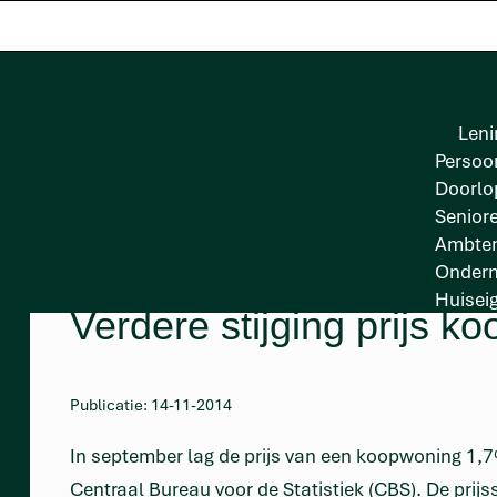
Leni
Persoon
Doorlo
Senior
Ambten
Onder
Huisei
Verdere stijging prijs k
Publicatie: 14-11-2014
In september lag de prijs van een koopwoning 1,7
Centraal Bureau voor de Statistiek
(CBS). De prijss