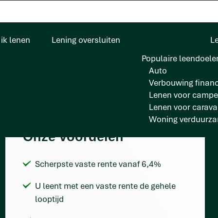
ik lenen
Lening oversluiten
L
Populaire leendoele
Auto
Verbouwing financ
Lenen voor campe
Lenen voor carav
Woning verduurz
Onze voordelen
Scherpste vaste rente vanaf 6,4%
U leent met een vaste rente de gehele
looptijd