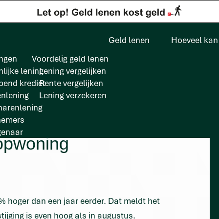
Geld lenen
Hoeveel kan 
ngen
Voordelig geld lenen
lijke lening
Lening vergelijken
pend krediet
Rente vergelijken
enlening
Lening verzekeren
arenlening
nemers
genaar
oopwoning
% hoger dan een jaar eerder. Dat meldt het
tijging is even hoog als in augustus.