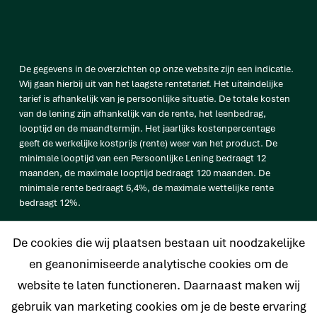
De gegevens in de overzichten op onze website zijn een indicatie.
Wij gaan hierbij uit van het laagste rentetarief. Het uiteindelijke
tarief is afhankelijk van je persoonlijke situatie. De totale kosten
van de lening zijn afhankelijk van de rente, het leenbedrag,
looptijd en de maandtermijn. Het jaarlijks kostenpercentage
geeft de werkelijke kostprijs (rente) weer van het product. De
minimale looptijd van een Persoonlijke Lening bedraagt 12
maanden, de maximale looptijd bedraagt 120 maanden. De
minimale rente bedraagt 6,4%, de maximale wettelijke rente
bedraagt 12%.
vb. De totale prijs van een Persoonlijke lening van € 25.000
De cookies die wij plaatsen bestaan uit noodzakelijke
bedraagt € 33.638 op basis van een looptijd van 120 maanden met
een maandtermijn van € 280,32 en een rentetarief van 6,4%.
en geanonimiseerde analytische cookies om de
website te laten functioneren. Daarnaast maken wij
gebruik van marketing cookies om je de beste ervaring