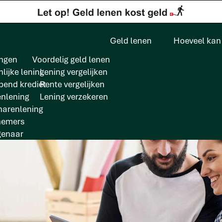
Geld lenen
Hoeveel kan 
ngen
Voordelig geld lenen
lijke lening
Lening vergelijken
pend krediet
Rente vergelijken
enlening
Lening verzekeren
arenlening
nemers
genaar