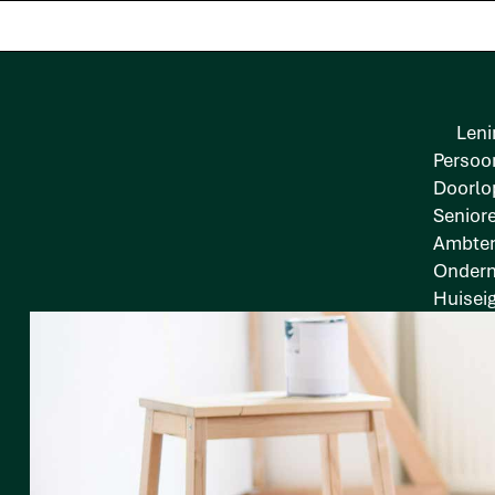
Leni
Persoon
Doorlo
Senior
Ambten
Onder
Huisei