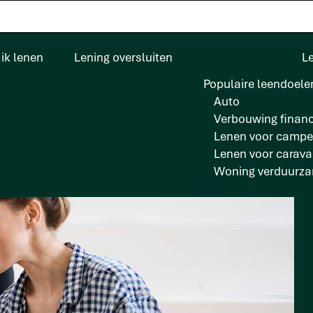
ik lenen
Lening oversluiten
L
Populaire leendoele
Auto
Verbouwing financ
Lenen voor campe
Lenen voor carav
Woning verduurz