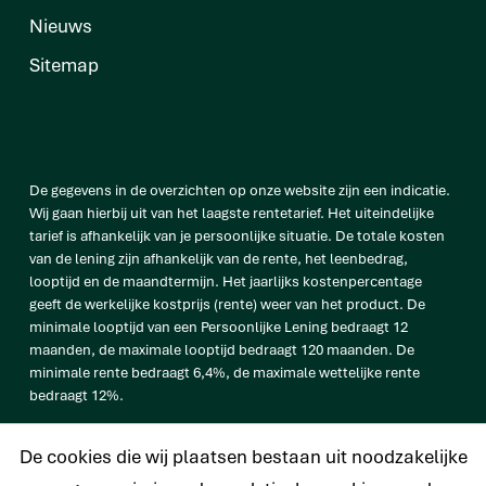
Nieuws
Sitemap
De gegevens in de overzichten op onze website zijn een indicatie.
Wij gaan hierbij uit van het laagste rentetarief. Het uiteindelijke
tarief is afhankelijk van je persoonlijke situatie. De totale kosten
van de lening zijn afhankelijk van de rente, het leenbedrag,
looptijd en de maandtermijn. Het jaarlijks kostenpercentage
geeft de werkelijke kostprijs (rente) weer van het product. De
minimale looptijd van een Persoonlijke Lening bedraagt 12
maanden, de maximale looptijd bedraagt 120 maanden. De
minimale rente bedraagt 6,4%, de maximale wettelijke rente
bedraagt 12%.
vb. De totale prijs van een Persoonlijke lening van € 25.000
De cookies die wij plaatsen bestaan uit noodzakelijke
bedraagt € 33.638 op basis van een looptijd van 120 maanden met
een maandtermijn van € 280,32 en een rentetarief van 6,4%.