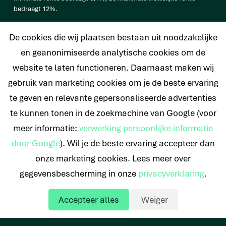
bedraagt 12%.
vb. De totale prijs van een Persoonlijke lening van € 25.000
De cookies die wij plaatsen bestaan uit noodzakelijke
bedraagt € 33.638 op basis van een looptijd van 120 maanden met
een maandtermijn van € 280,32 en een rentetarief van 6,4%.
en geanonimiseerde analytische cookies om de
website te laten functioneren. Daarnaast maken wij
gebruik van marketing cookies om je de beste ervaring
te geven en relevante gepersonaliseerde advertenties
© 2026 Nederlands Krediet Collectief
te kunnen tonen in de zoekmachine van Google (voor
meer informatie:
verwerking persoonlijke informatie
door Google
). Wil je de beste ervaring accepteer dan
onze marketing cookies. Lees meer over
gegevensbescherming in onze
privacyverklaring
.
Accepteer alles
Weiger
Offerte aanvragen