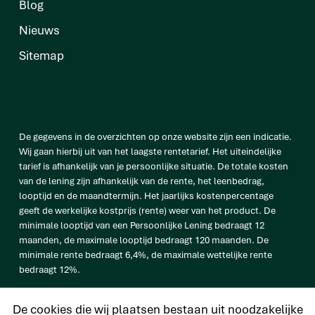
Blog
Nieuws
Sitemap
De gegevens in de overzichten op onze website zijn een indicatie.
Wij gaan hierbij uit van het laagste rentetarief. Het uiteindelijke
tarief is afhankelijk van je persoonlijke situatie. De totale kosten
van de lening zijn afhankelijk van de rente, het leenbedrag,
looptijd en de maandtermijn. Het jaarlijks kostenpercentage
geeft de werkelijke kostprijs (rente) weer van het product. De
minimale looptijd van een Persoonlijke Lening bedraagt 12
maanden, de maximale looptijd bedraagt 120 maanden. De
minimale rente bedraagt 6,4%, de maximale wettelijke rente
bedraagt 12%.
vb. De totale prijs van een Persoonlijke lening van € 25.000
De cookies die wij plaatsen bestaan uit noodzakelijke
bedraagt € 33.638 op basis van een looptijd van 120 maanden met