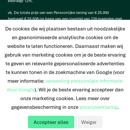
bedraagt 12%.
vb. De totale prijs van een Persoonlijke lening van € 25.000
bedraagt € 33.638 op basis van een looptijd van 120 maanden met
een maandtermijn van € 280,32 en een rentetarief van 6,4%.
De cookies die wij plaatsen bestaan uit noodzakelijke
en geanonimiseerde analytische cookies om de
website te laten functioneren. Daarnaast maken wij
© 2026 Nederlands Krediet Collectief
gebruik van marketing cookies om je de beste ervaring
te geven en relevante gepersonaliseerde advertenties
te kunnen tonen in de zoekmachine van Google (voor
meer informatie:
verwerking persoonlijke informatie
door Google
). Wil je de beste ervaring accepteer dan
onze marketing cookies. Lees meer over
gegevensbescherming in onze
privacyverklaring
.
Accepteer alles
Weiger
Offerte aanvragen