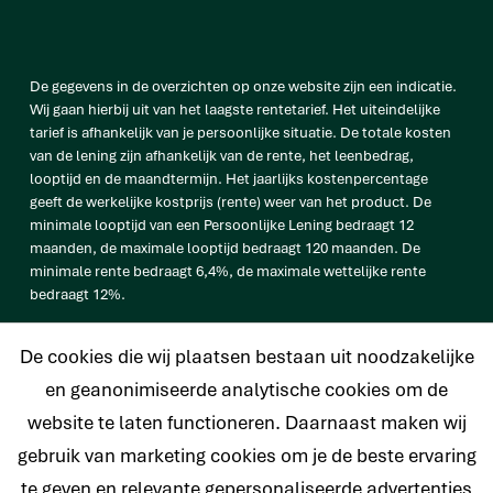
De gegevens in de overzichten op onze website zijn een indicatie.
Wij gaan hierbij uit van het laagste rentetarief. Het uiteindelijke
tarief is afhankelijk van je persoonlijke situatie. De totale kosten
van de lening zijn afhankelijk van de rente, het leenbedrag,
looptijd en de maandtermijn. Het jaarlijks kostenpercentage
geeft de werkelijke kostprijs (rente) weer van het product. De
minimale looptijd van een Persoonlijke Lening bedraagt 12
maanden, de maximale looptijd bedraagt 120 maanden. De
minimale rente bedraagt 6,4%, de maximale wettelijke rente
bedraagt 12%.
vb. De totale prijs van een Persoonlijke lening van € 25.000
De cookies die wij plaatsen bestaan uit noodzakelijke
bedraagt € 33.638 op basis van een looptijd van 120 maanden met
een maandtermijn van € 280,32 en een rentetarief van 6,4%.
en geanonimiseerde analytische cookies om de
website te laten functioneren. Daarnaast maken wij
gebruik van marketing cookies om je de beste ervaring
te geven en relevante gepersonaliseerde advertenties
© 2026 Nederlands Krediet Collectief