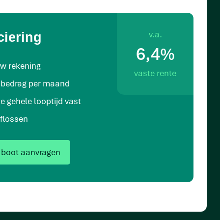
v.a.
ciering
6,4%
uw rekening
vaste rente
t bedrag per maand
e gehele looptijd vast
aflossen
 boot aanvragen