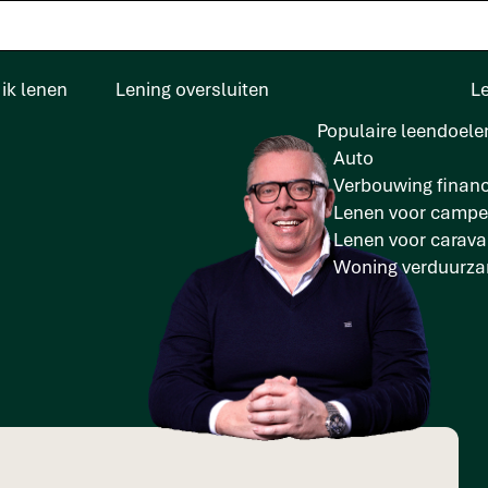
ik lenen
Lening oversluiten
L
Populaire leendoele
Auto
Verbouwing financ
Lenen voor campe
Lenen voor carav
Woning verduurz