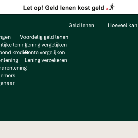
Geld lenen
Hoeveel kan 
ngen
Voordelig geld lenen
lijke lening
Lening vergelijken
pend krediet
Rente vergelijken
enlening
Lening verzekeren
arenlening
nemers
genaar