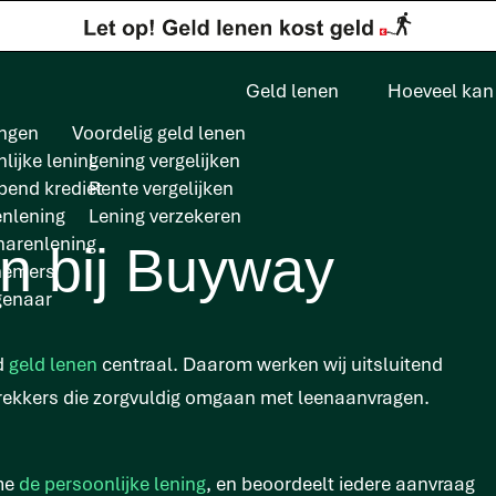
Geld lenen
Hoeveel kan 
ngen
Voordelig geld lenen
lijke lening
Lening vergelijken
pend krediet
Rente vergelijken
enlening
Lening verzekeren
arenlening
n bij Buyway
nemers
genaar
rd
geld lenen
centraal. Daarom werken wij uitsluitend
rekkers die zorgvuldig omgaan met leenaanvragen.
ame
de persoonlijke lening
, en beoordeelt iedere aanvraag