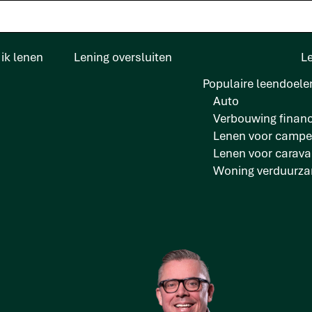
ik lenen
Lening oversluiten
L
Populaire leendoele
Auto
Verbouwing financ
Lenen voor campe
Lenen voor carav
Woning verduurz