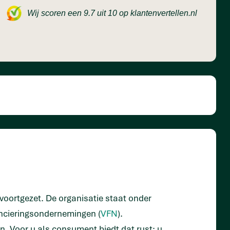
Wij scoren een 9.7 uit 10 op klantenvertellen.nl
oortgezet. De organisatie staat onder
nancieringsondernemingen (
VFN
).
n. Voor u als consument biedt dat rust: u