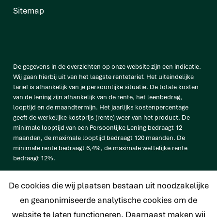
Sitemap
De gegevens in de overzichten op onze website zijn een indicatie.
Wij gaan hierbij uit van het laagste rentetarief. Het uiteindelijke
tarief is afhankelijk van je persoonlijke situatie. De totale kosten
van de lening zijn afhankelijk van de rente, het leenbedrag,
looptijd en de maandtermijn. Het jaarlijks kostenpercentage
geeft de werkelijke kostprijs (rente) weer van het product. De
minimale looptijd van een Persoonlijke Lening bedraagt 12
maanden, de maximale looptijd bedraagt 120 maanden. De
minimale rente bedraagt 6,4%, de maximale wettelijke rente
bedraagt 12%.
vb. De totale prijs van een Persoonlijke lening van € 25.000
De cookies die wij plaatsen bestaan uit noodzakelijke
bedraagt € 33.638 op basis van een looptijd van 120 maanden met
een maandtermijn van € 280,32 en een rentetarief van 6,4%.
en geanonimiseerde analytische cookies om de
website te laten functioneren. Daarnaast maken wij