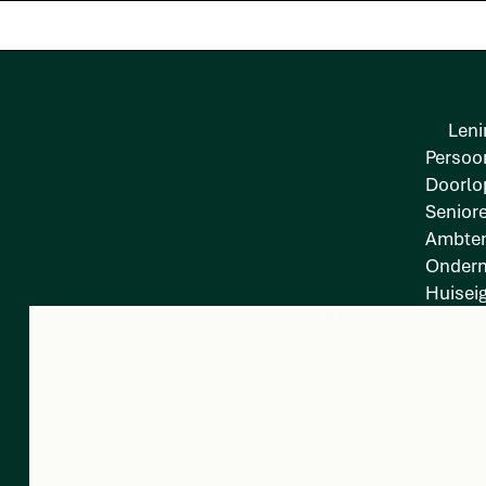
Leni
Persoon
Doorlo
Senior
Ambten
Onder
Huisei