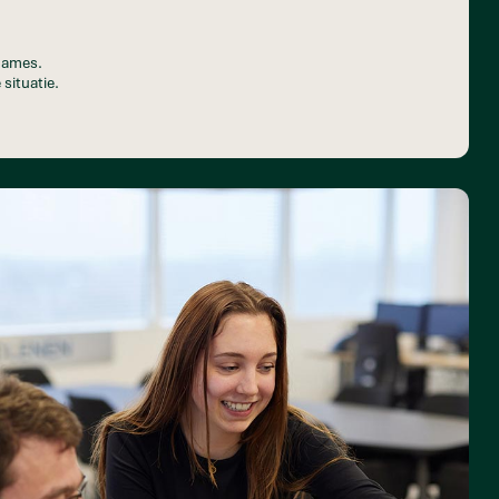
pnames.
 situatie.