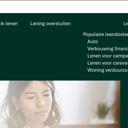
ik lenen
Lening oversluiten
L
Populaire leendoele
Auto
Verbouwing financ
Lenen voor campe
Lenen voor carav
Woning verduurz