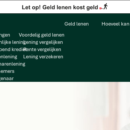
Geld lenen
Hoeveel kan 
ngen
Voordelig geld lenen
lijke lening
Lening vergelijken
pend krediet
Rente vergelijken
enlening
Lening verzekeren
arenlening
nemers
genaar