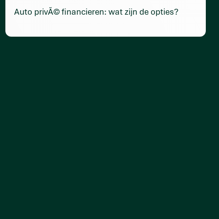
Auto privÃ© financieren: wat zijn de opties?