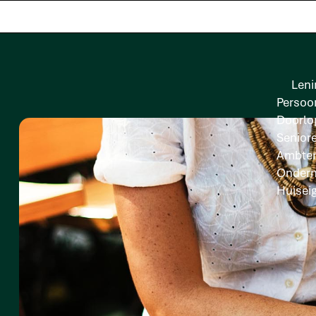
Leni
Persoon
Doorlo
Senior
Ambten
Onder
Huisei