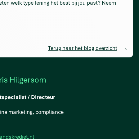
eten welk type lening het best bij jou past? Neem
Terug naar het blog overzicht
ris Hilgersom
tspecialist / Directeur
line marketing, compliance
andskrediet.nl