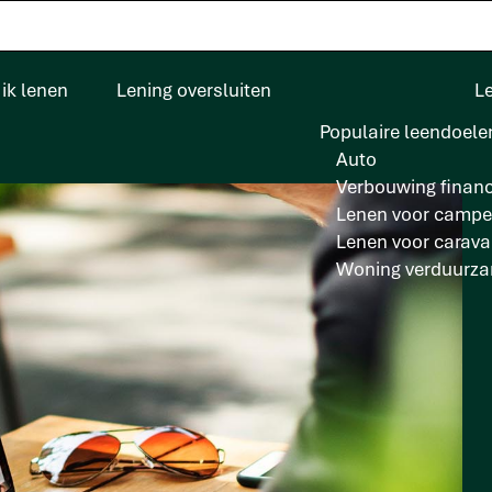
ik lenen
Lening oversluiten
L
Populaire leendoele
Auto
Verbouwing financ
Lenen voor campe
Lenen voor carav
Woning verduurz