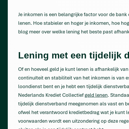
Je inkomen is een belangrijke factor voor de bank
lenen. Hoe stabieler en hoger je inkomen, hoe hoge
blog meer over welke lening het beste past afhank
Lening met een tijdelijk
Of en hoeveel geld je kunt lenen is afhankelijk van
continuïteit en stabiliteit van het inkomen is van e
loondienst bent en je hebt een tijdelijk dienstve
Nederlands Krediet Collectief
geld lenen
. Standa
tijdelijk dienstverband meegenomen als vast en b
ofwel het verantwoord kredietbedrag wat je kunt l
voorwaarden wordt een uitzondering op deze rege