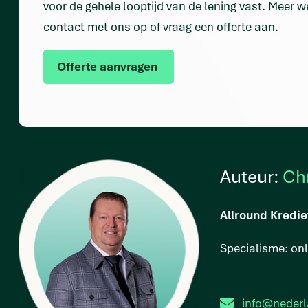
voor de gehele looptijd van de lening vast. Meer w
contact met ons op of vraag een offerte aan.
Offerte aanvragen
Auteur:
Ch
Allround Kredie
Specialisme: on
info@nederl