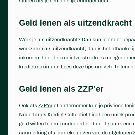
sluiten als je een tijdelijk contract hebt
.
Geld lenen als uitzendkracht
Werk je als uitzendkracht? Dan kun je onder bepa
werkzaam als uitzendkracht, dan is het afhankeli
inkomen door de
kredietverstrekkers
meegenomen w
kredietmaximum. Lees deze tips om
geld te lenen
Geld lenen als ZZP’er
Ook als
ZZP’er
of ondernemer kun je privéeen leni
Nederlands Krediet Collectief biedt een uniek pr
geld willen lenen zonder dat er door de bank een
aanmerking als jaarrekeningen van de afgelopen 3 