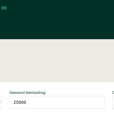
9 89
Gewenst leenbedrag: