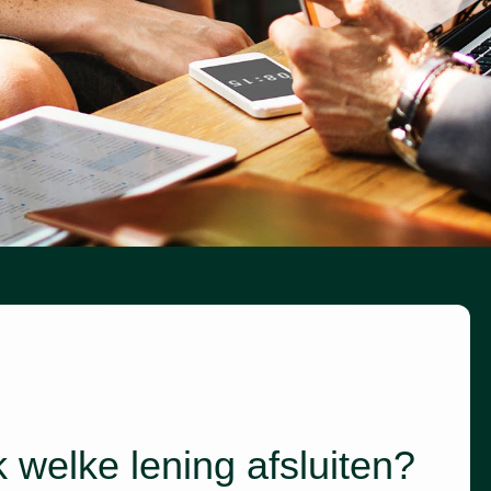
 welke lening afsluiten?