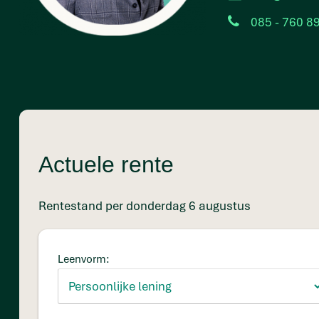
085 - 760 8
Actuele rente
Rentestand per donderdag 6 augustus
Leenvorm: