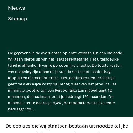
Nieuws
Sitemap
De gegevens in de overzichten op onze website zijn een indicatie.
Wij gaan hierbij uit van het laagste rentetarief. Het uiteindelijke
tarief is afhankelijk van je persoonlijke situatie. De totale kosten
van de lening zijn afhankelijk van de rente, het leenbedrag,
looptijd en de maandtermijn. Het jaarlijks kostenpercentage
geeft de werkelijke kostprijs (rente) weer van het product. De
minimale looptijd van een Persoonlijke Lening bedraagt 12
maanden, de maximale looptijd bedraagt 120 maanden. De
minimale rente bedraagt 6,4%, de maximale wettelijke rente
bedraagt 12%.
vb. De totale prijs van een Persoonlijke lening van € 25.000
De cookies die wij plaatsen bestaan uit noodzakelijke
bedraagt € 33.638 op basis van een looptijd van 120 maanden met