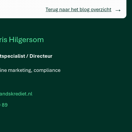
Terug naar het blog overzicht
ris Hilgersom
tspecialist / Directeur
line marketing, compliance
andskrediet.nl
9 89