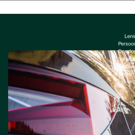
Leni
Persoon
Doorlo
Senior
Ambten
Onder
Huisei