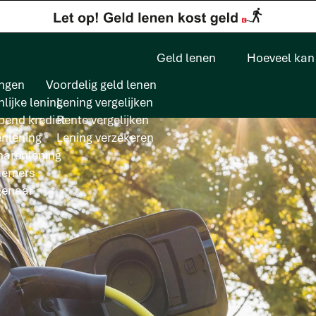
Geld lenen
Hoeveel kan 
ngen
Voordelig geld lenen
lijke lening
Lening vergelijken
pend krediet
Rente vergelijken
enlening
Lening verzekeren
arenlening
nemers
genaar