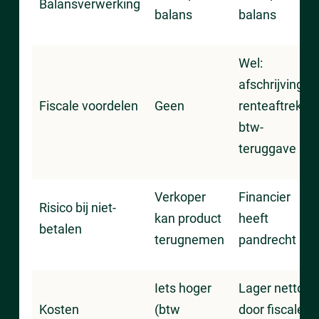
Balansverwerking
balans
balans
Wel:
afschrijving,
Fiscale voordelen
Geen
renteaftrek,
btw-
teruggave
Verkoper
Financier
Risico bij niet-
kan product
heeft
betalen
terugnemen
pandrecht
Iets hoger
Lager netto
Kosten
(btw
door fiscale