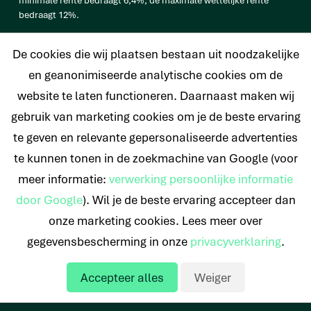
bedraagt 12%.
vb. De totale prijs van een Persoonlijke lening van € 25.000
De cookies die wij plaatsen bestaan uit noodzakelijke
bedraagt € 33.638 op basis van een looptijd van 120 maanden met
een maandtermijn van € 280,32 en een rentetarief van 6,4%.
en geanonimiseerde analytische cookies om de
website te laten functioneren. Daarnaast maken wij
gebruik van marketing cookies om je de beste ervaring
te geven en relevante gepersonaliseerde advertenties
© 2026 Nederlands Krediet Collectief
te kunnen tonen in de zoekmachine van Google (voor
meer informatie:
verwerking persoonlijke informatie
door Google
). Wil je de beste ervaring accepteer dan
onze marketing cookies. Lees meer over
gegevensbescherming in onze
privacyverklaring
.
Accepteer alles
Weiger
Offerte aanvragen